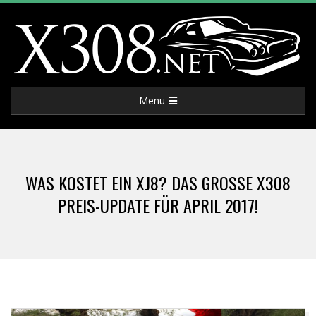
Skip
to
content
X
Primary
Menu
3
Navigation
Menu
0
WAS KOSTET EIN XJ8? DAS GROSSE X308 P
8
REIS-UPDATE FÜR APRIL 2017!
.
N