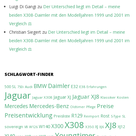
Luigi Di Gangi
zu
Der Unterschied liegt im Detail – meine
beiden X308-Daimler mit den Modelljahren 1999 und 2001 im
Vergleich ⚖️
Christian Siegert
zu
Der Unterschied liegt im Detail – meine
beiden X308-Daimler mit den Modelljahren 1999 und 2001 im
Vergleich ⚖️
SCHLAGWORT-FINDER
Daimler
BMW
E32
500 SL
Audi
E38
750i
Erfahrungen
Jaguar
Jaguar XJ8
Jaguar XJ
Jaguar X308
Klassiker
Kosten
Preise
Mercedes-Benz
Mercedes
Oldtimer
Pflege
Preisentwicklung
R129
Rost
Preisliste
Reimport
S-Type
SL
X308
XJ8
X300
W140
sovereign
XJ
XJ12
X350
V8
W126
XJ6
Youngtimer
XJ40