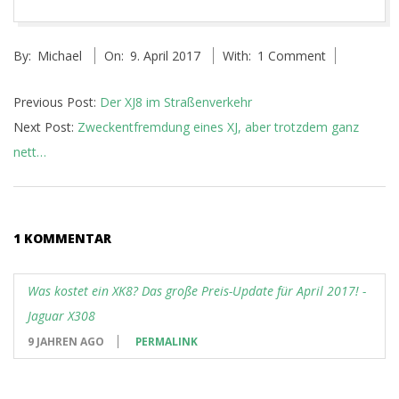
2017-
By:
Michael
On:
9. April 2017
With:
1 Comment
04-
09
Previous Post:
Der XJ8 im Straßenverkehr
Next Post:
Zweckentfremdung eines XJ, aber trotzdem ganz
nett…
1 KOMMENTAR
Was kostet ein XK8? Das große Preis-Update für April 2017! -
Jaguar X308
9 JAHREN AGO
PERMALINK