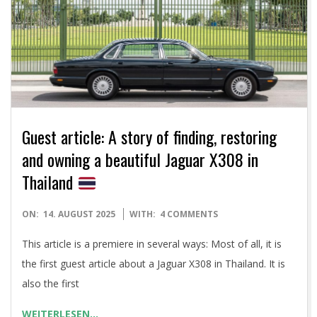
Guest article: A story of finding, restoring
and owning a beautiful Jaguar X308 in
Thailand
2025-
ON:
14. AUGUST 2025
WITH:
4 COMMENTS
08-
This article is a premiere in several ways: Most of all, it is
14
the first guest article about a Jaguar X308 in Thailand. It is
also the first
WEITERLESEN…