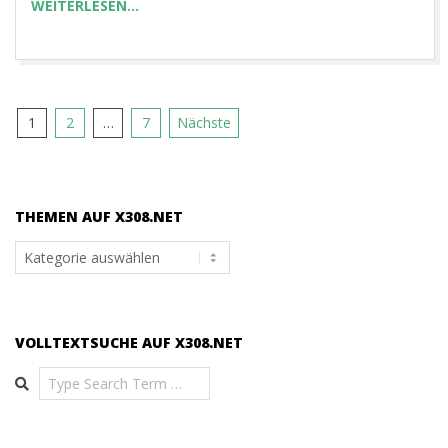
WEITERLESEN…
Seitennummerierung
1
2
…
7
Nächste
der
Beiträge
THEMEN AUF X308.NET
Themen
auf
x308.net
VOLLTEXTSUCHE AUF X308.NET
Search