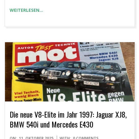
WEITERLESEN…
Die neue V8-Elite im Jahr 1997: Jaguar XJ8,
BMW 540i und Mercedes E430
2025-
ON:
11. OKTOBER 2025
WITH:
0 COMMENTS