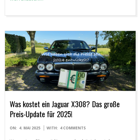
Was kostet ein Jaguar X308? Das große
Preis-Update für 2025!
2025-
ON:
4. MAI 2025
WITH:
4 COMMENTS
05-