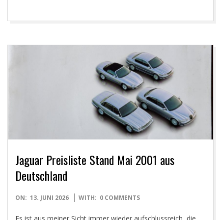
Jaguar Preisliste Stand Mai 2001 aus
Deutschland
2026-
ON:
13. JUNI 2026
WITH:
0 COMMENTS
06-
Es ist aus meiner Sicht immer wieder aufschlussreich, die