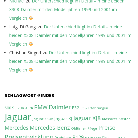
Michael
zu
Der Unterschied liegt im Detail – meine beiden
X308-Daimler mit den Modelljahren 1999 und 2001 im
Vergleich
Luigi Di Gangi
zu
Der Unterschied liegt im Detail – meine
beiden X308-Daimler mit den Modelljahren 1999 und 2001 im
Vergleich
Christian Siegert
zu
Der Unterschied liegt im Detail – meine
beiden X308-Daimler mit den Modelljahren 1999 und 2001 im
Vergleich
SCHLAGWORT-FINDER
Daimler
BMW
E32
500 SL
Audi
E38
750i
Erfahrungen
Jaguar
Jaguar XJ8
Jaguar XJ
Jaguar X308
Klassiker
Kosten
Preise
Mercedes-Benz
Mercedes
Oldtimer
Pflege
Preisentwicklung
R129
Rost
Preisliste
Reimport
S-Type
SL