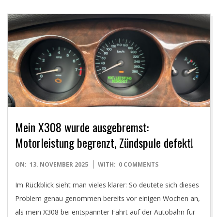
Mein X308 wurde ausgebremst:
Motorleistung begrenzt, Zündspule defekt!
2025-
ON:
13. NOVEMBER 2025
WITH:
0 COMMENTS
11-
Im Rückblick sieht man vieles klarer: So deutete sich dieses
13
Problem genau genommen bereits vor einigen Wochen an,
als mein X308 bei entspannter Fahrt auf der Autobahn für