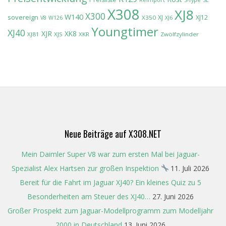
X308
XJ8
X300
W140
sovereign
XJ
XJ12
X350
V8
W126
XJ6
Youngtimer
XJ40
XJR
XK8
XJ81
XJS
XKR
Zwölfzylinder
Neue Beiträge auf X308.NET
Mein Daimler Super V8 war zum ersten Mal bei Jaguar-
Spezialist Alex Hartsen zur großen Inspektion
11. Juli 2026
Bereit für die Fahrt im Jaguar XJ40? Ein kleines Quiz zu 5
Besonderheiten am Steuer des XJ40…
27. Juni 2026
Großer Prospekt zum Jaguar-Modellprogramm zum Modelljahr
2000 in Deutschland
13. Juni 2026