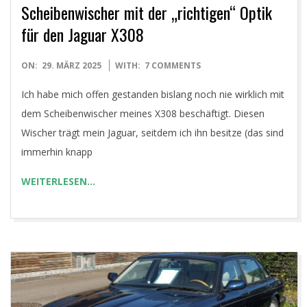
Scheibenwischer mit der „richtigen“ Optik
für den Jaguar X308
2025-
ON:
29. MÄRZ 2025
WITH:
7 COMMENTS
03-
Ich habe mich offen gestanden bislang noch nie wirklich mit
29
dem Scheibenwischer meines X308 beschäftigt. Diesen
Wischer trägt mein Jaguar, seitdem ich ihn besitze (das sind
immerhin knapp
WEITERLESEN…