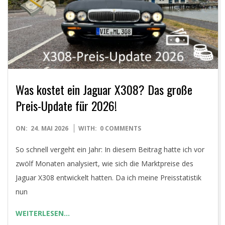
Was kostet ein Jaguar X308? Das große
Preis-Update für 2026!
2026-
ON:
24. MAI 2026
WITH:
0 COMMENTS
05-
So schnell vergeht ein Jahr: In diesem Beitrag hatte ich vor
24
zwölf Monaten analysiert, wie sich die Marktpreise des
Jaguar X308 entwickelt hatten. Da ich meine Preisstatistik
nun
WEITERLESEN…