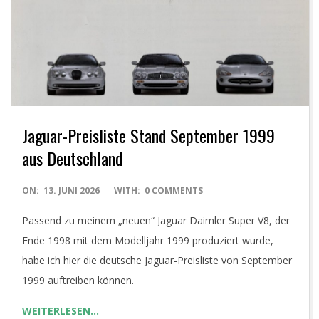
E
T
Jaguar-Preisliste Stand September 1999
aus Deutschland
2026-
ON:
13. JUNI 2026
WITH:
0 COMMENTS
06-
Passend zu meinem „neuen“ Jaguar Daimler Super V8, der
13
Ende 1998 mit dem Modelljahr 1999 produziert wurde,
habe ich hier die deutsche Jaguar-Preisliste von September
1999 auftreiben können.
WEITERLESEN…