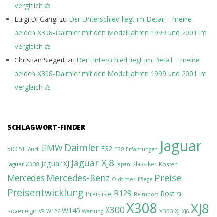
Vergleich ⚖️
Luigi Di Gangi
zu
Der Unterschied liegt im Detail – meine
beiden X308-Daimler mit den Modelljahren 1999 und 2001 im
Vergleich ⚖️
Christian Siegert
zu
Der Unterschied liegt im Detail – meine
beiden X308-Daimler mit den Modelljahren 1999 und 2001 im
Vergleich ⚖️
SCHLAGWORT-FINDER
Jaguar
Daimler
BMW
E32
500 SL
Audi
E38
Erfahrungen
Jaguar XJ8
Jaguar XJ
Klassiker
Jaguar X308
Kosten
Japan
Preise
Mercedes-Benz
Mercedes
Oldtimer
Pflege
Preisentwicklung
R129
Rost
Preisliste
Reimport
SL
X308
XJ8
X300
W140
sovereign
XJ
X350
V8
W126
Wartung
XJ6