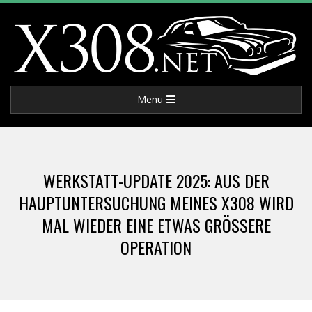
Skip
to
content
X
Primary
Menu
3
Navigation
Menu
0
WERKSTATT-UPDATE 2025: AUS DER
8
HAUPTUNTERSUCHUNG MEINES X308 WIRD
MAL WIEDER EINE ETWAS GRÖSSERE O
.
PERATION
N