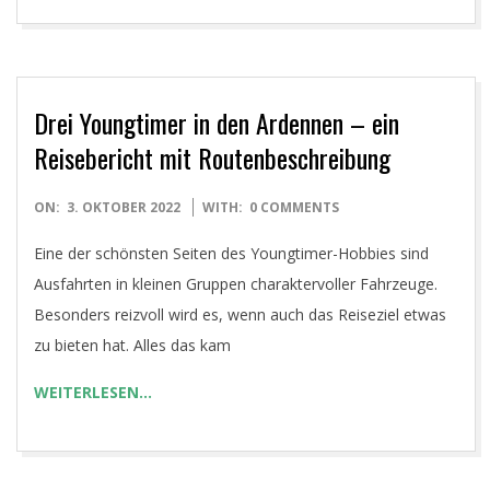
Drei Youngtimer in den Ardennen – ein
Reisebericht mit Routenbeschreibung
2022-
ON:
3. OKTOBER 2022
WITH:
0 COMMENTS
10-
Eine der schönsten Seiten des Youngtimer-Hobbies sind
03
Ausfahrten in kleinen Gruppen charaktervoller Fahrzeuge.
Besonders reizvoll wird es, wenn auch das Reiseziel etwas
zu bieten hat. Alles das kam
WEITERLESEN…