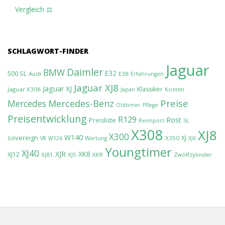
Vergleich ⚖️
SCHLAGWORT-FINDER
Jaguar
Daimler
BMW
E32
500 SL
Audi
E38
Erfahrungen
Jaguar XJ8
Jaguar XJ
Klassiker
Jaguar X308
Kosten
Japan
Preise
Mercedes-Benz
Mercedes
Oldtimer
Pflege
Preisentwicklung
R129
Rost
Preisliste
Reimport
SL
X308
XJ8
X300
W140
sovereign
XJ
X350
V8
W126
Wartung
XJ6
Youngtimer
XJ40
XJR
XK8
XJ12
XJ81
XJS
XKR
Zwölfzylinder