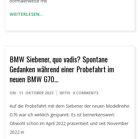
normalerweise mit
WEITERLESEN…
BMW Siebener, quo vadis? Spontane
Gedanken während einer Probefahrt im
neuen BMW G70…
2023-
ON:
11. OKTOBER 2023
WITH:
6 COMMENTS
10-
Auf die Probefahrt mit dem Siebener der neuen Modellreihe
11
G70 war ich wirklich gespannt. Es ist bemerkenswert:
Obwohl schon im April 2022 präsentiert und seit November
2022 in