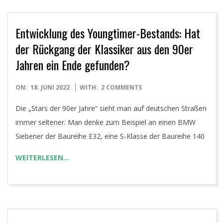
Entwicklung des Youngtimer-Bestands: Hat
der Rückgang der Klassiker aus den 90er
Jahren ein Ende gefunden?
2022-
ON:
18. JUNI 2022
WITH:
2 COMMENTS
06-
Die „Stars der 90er Jahre“ sieht man auf deutschen Straßen
18
immer seltener. Man denke zum Beispiel an einen BMW
Siebener der Baureihe E32, eine S-Klasse der Baureihe 140
WEITERLESEN…