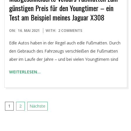
günstigen Preis für den Youngtimer – ein
Test am Beispiel meines Jaguar X308
2021-
ON:
16. MAI 2021
WITH:
2 COMMENTS
05-
Edle Autos haben in der Regel auch edle Fußmatten. Durch
16
den Gebrauch des Fahrzeugs verschleißen die Fußmatten
aber im Laufe der Jahre – und bei vielen Youngtimern sind
WEITERLESEN…
Seitennummerierung
1
2
Nächste
der
Beiträge