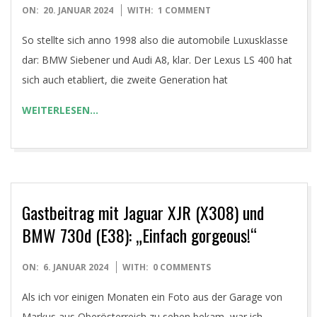
2024-
ON:
20. JANUAR 2024
WITH:
1 COMMENT
01-
So stellte sich anno 1998 also die automobile Luxusklasse
20
dar: BMW Siebener und Audi A8, klar. Der Lexus LS 400 hat
sich auch etabliert, die zweite Generation hat
WEITERLESEN…
Gastbeitrag mit Jaguar XJR (X308) und
BMW 730d (E38): „Einfach gorgeous!“
2024-
ON:
6. JANUAR 2024
WITH:
0 COMMENTS
01-
Als ich vor einigen Monaten ein Foto aus der Garage von
06
Markus aus Oberösterreich zu sehen bekam, war ich