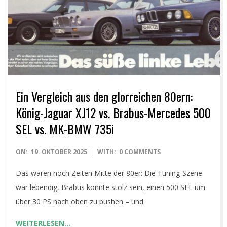
E
T
Ein Vergleich aus den glorreichen 80ern:
König-Jaguar XJ12 vs. Brabus-Mercedes 500
SEL vs. MK-BMW 735i
2025-
ON:
19. OKTOBER 2025
WITH:
0 COMMENTS
10-
Das waren noch Zeiten Mitte der 80er: Die Tuning-Szene
19
war lebendig, Brabus konnte stolz sein, einen 500 SEL um
über 30 PS nach oben zu pushen – und
WEITERLESEN…