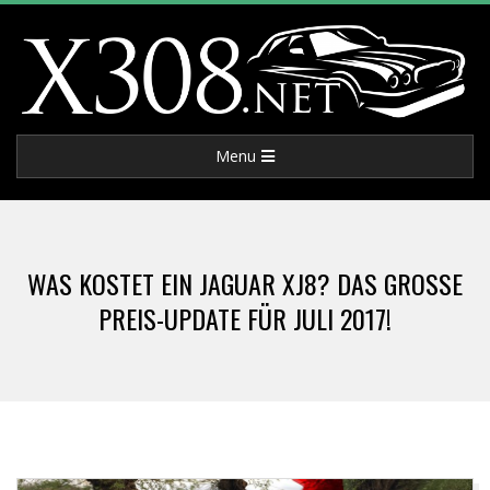
Skip
to
content
X
Primary
Menu
3
Navigation
Menu
0
WAS KOSTET EIN JAGUAR XJ8? DAS GROSSE P
8
REIS-UPDATE FÜR JULI 2017!
.
N