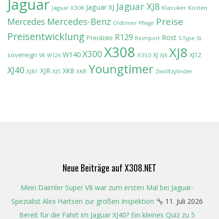
Jaguar
Jaguar XJ8
Jaguar XJ
Jaguar X308
Klassiker
Kosten
Preise
Mercedes-Benz
Mercedes
Oldtimer
Pflege
Preisentwicklung
R129
Rost
Preisliste
Reimport
S-Type
SL
X308
XJ8
X300
W140
sovereign
XJ
XJ12
X350
V8
W126
XJ6
Youngtimer
XJ40
XJR
XK8
XJ81
XJS
XKR
Zwölfzylinder
Neue Beiträge auf X308.NET
Mein Daimler Super V8 war zum ersten Mal bei Jaguar-
Spezialist Alex Hartsen zur großen Inspektion
11. Juli 2026
Bereit für die Fahrt im Jaguar XJ40? Ein kleines Quiz zu 5