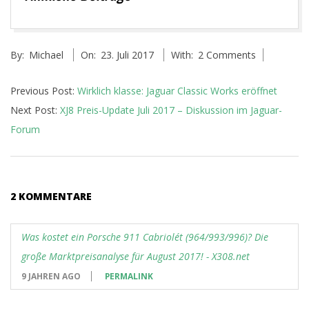
2017-
By:
Michael
On:
23. Juli 2017
With:
2 Comments
07-
23
Previous Post:
Wirklich klasse: Jaguar Classic Works eröffnet
Next Post:
XJ8 Preis-Update Juli 2017 – Diskussion im Jaguar-
Forum
2 KOMMENTARE
Was kostet ein Porsche 911 Cabriolét (964/993/996)? Die
große Marktpreisanalyse für August 2017! - X308.net
9 JAHREN AGO
PERMALINK