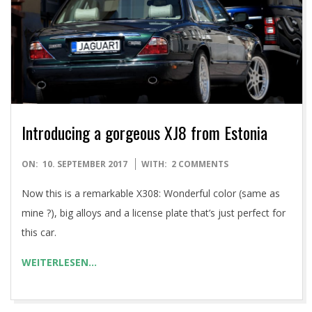
E
T
Introducing a gorgeous XJ8 from Estonia
2017-
ON:
10. SEPTEMBER 2017
WITH:
2 COMMENTS
09-
Now this is a remarkable X308: Wonderful color (same as
10
mine ?), big alloys and a license plate that’s just perfect for
this car.
WEITERLESEN…