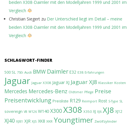
beiden X308-Daimler mit den Modelljahren 1999 und 2001 im
Vergleich
Christian Siegert
zu
Der Unterschied liegt im Detail – meine
beiden X308-Daimler mit den Modelljahren 1999 und 2001 im
Vergleich
SCHLAGWORT-FINDER
Daimler
BMW
E32
500 SL
Audi
E38
750i
Erfahrungen
Jaguar
Jaguar XJ8
Jaguar XJ
Jaguar X308
Klassiker
Kosten
Preise
Mercedes-Benz
Mercedes
Oldtimer
Pflege
Preisentwicklung
R129
Rost
Preisliste
Reimport
S-Type
SL
X308
XJ8
X300
W140
sovereign
XJ
XJ12
X350
V8
W126
XJ6
Youngtimer
XJ40
XJR
XK8
XJ81
XJS
XKR
Zwölfzylinder