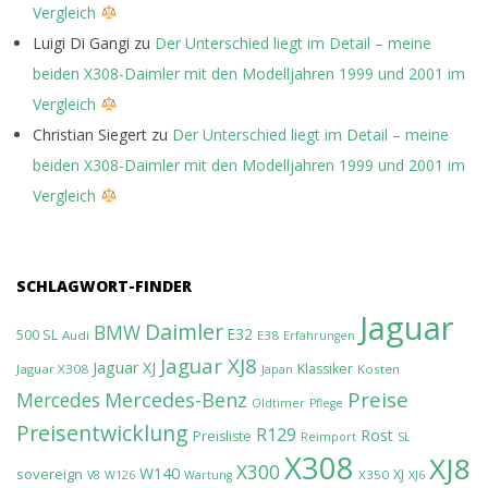
Vergleich
Luigi Di Gangi
zu
Der Unterschied liegt im Detail – meine
beiden X308-Daimler mit den Modelljahren 1999 und 2001 im
Vergleich
Christian Siegert
zu
Der Unterschied liegt im Detail – meine
beiden X308-Daimler mit den Modelljahren 1999 und 2001 im
Vergleich
SCHLAGWORT-FINDER
Jaguar
Daimler
BMW
E32
500 SL
Audi
E38
Erfahrungen
Jaguar XJ8
Jaguar XJ
Klassiker
Jaguar X308
Kosten
Japan
Preise
Mercedes-Benz
Mercedes
Oldtimer
Pflege
Preisentwicklung
R129
Rost
Preisliste
Reimport
SL
X308
XJ8
X300
W140
sovereign
XJ
X350
V8
W126
Wartung
XJ6