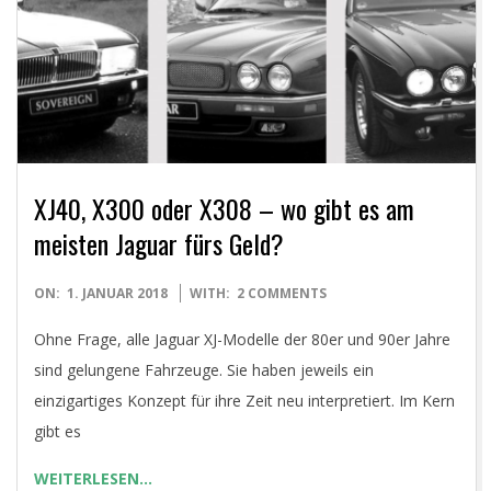
E
T
XJ40, X300 oder X308 – wo gibt es am
meisten Jaguar fürs Geld?
2018-
ON:
1. JANUAR 2018
WITH:
2 COMMENTS
01-
Ohne Frage, alle Jaguar XJ-Modelle der 80er und 90er Jahre
01
sind gelungene Fahrzeuge. Sie haben jeweils ein
einzigartiges Konzept für ihre Zeit neu interpretiert. Im Kern
gibt es
WEITERLESEN…