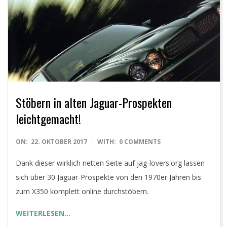
E
T
Stöbern in alten Jaguar-Prospekten
leichtgemacht!
2017-
ON:
22. OKTOBER 2017
WITH:
0 COMMENTS
10-
Dank dieser wirklich netten Seite auf jag-lovers.org lassen
22
sich über 30 Jaguar-Prospekte von den 1970er Jahren bis
zum X350 komplett online durchstöbern.
WEITERLESEN…