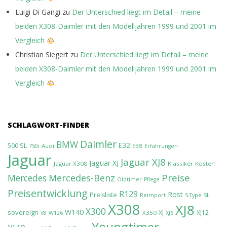
Luigi Di Gangi
zu
Der Unterschied liegt im Detail – meine
beiden X308-Daimler mit den Modelljahren 1999 und 2001 im
Vergleich
Christian Siegert
zu
Der Unterschied liegt im Detail – meine
beiden X308-Daimler mit den Modelljahren 1999 und 2001 im
Vergleich
SCHLAGWORT-FINDER
Daimler
BMW
E32
500 SL
Audi
E38
750i
Erfahrungen
Jaguar
Jaguar XJ8
Jaguar XJ
Jaguar X308
Klassiker
Kosten
Preise
Mercedes-Benz
Mercedes
Oldtimer
Pflege
Preisentwicklung
R129
Rost
Preisliste
Reimport
S-Type
SL
X308
XJ8
X300
W140
sovereign
XJ
XJ12
X350
V8
W126
XJ6
Youngtimer