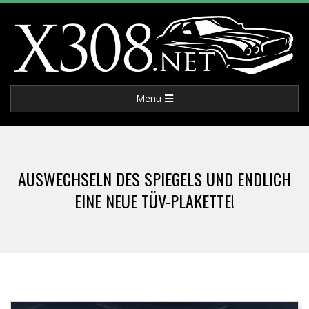
Skip
to
content
X
Primary
Menu
3
Navigation
Menu
0
AUSWECHSELN DES SPIEGELS UND ENDLICH
8
EINE NEUE TÜV-PLAKETTE!
.
N