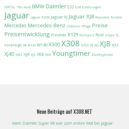
Daimler
BMW
E32
500 SL
Audi
E38
750i
Erfahrungen
Jaguar
Jaguar XJ8
Jaguar XJ
Jaguar X308
Klassiker
Kosten
Preise
Mercedes-Benz
Mercedes
Oldtimer
Pflege
Preisentwicklung
R129
Rost
Preisliste
Reimport
S-Type
SL
X308
XJ8
X300
W140
sovereign
XJ
XJ12
X350
V8
W126
XJ6
Youngtimer
XJ40
XJR
XK8
XJ81
XJS
XKR
Zwölfzylinder
Neue Beiträge auf X308.NET
Mein Daimler Super V8 war zum ersten Mal bei Jaguar-