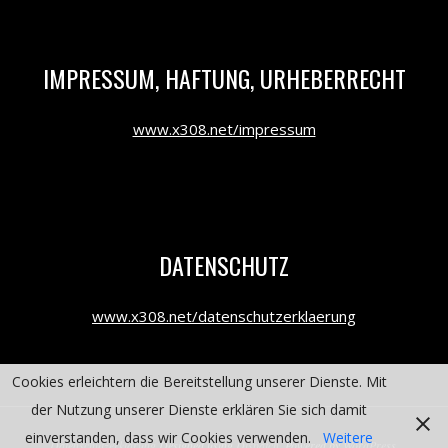
IMPRESSUM, HAFTUNG, URHEBERRECHT
www.x308.net/impressum
DATENSCHUTZ
www.x308.net/datenschutzerklaerung
Cookies erleichtern die Bereitstellung unserer Dienste. Mit
der Nutzung unserer Dienste erklären Sie sich damit
einverstanden, dass wir Cookies verwenden.
Weitere
Datenschutzerklärung
Designed using
Dispatch
. Powered by
WordPress
.