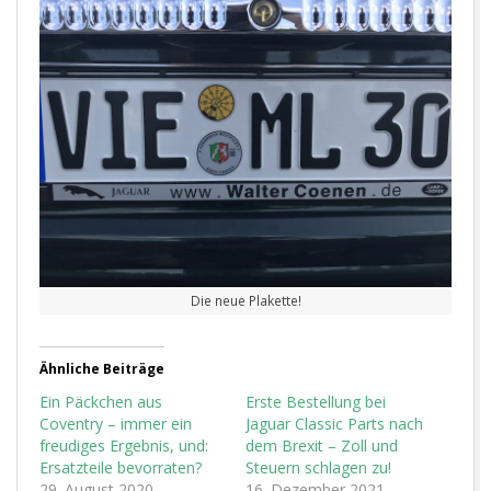
Die neue Plakette!
Ähnliche Beiträge
Ein Päckchen aus
Erste Bestellung bei
Coventry – immer ein
Jaguar Classic Parts nach
freudiges Ergebnis, und:
dem Brexit – Zoll und
Ersatzteile bevorraten?
Steuern schlagen zu!
29. August 2020
16. Dezember 2021