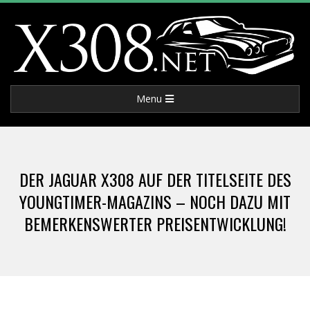
Skip
to
content
X
Primary
Menu
3
Navigation
Menu
0
DER JAGUAR X308 AUF DER TITELSEITE DES
8
YOUNGTIMER-MAGAZINS – NOCH DAZU MIT
BEMERKENSWERTER PREISENTWICKLUNG!
.
N