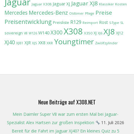
Jaguar
Jaguar XJ8
Jaguar XJ
Jaguar X308
Klassiker
Kosten
Preise
Mercedes-Benz
Mercedes
Oldtimer
Pflege
Preisentwicklung
R129
Rost
Preisliste
Reimport
S-Type
SL
X308
XJ8
X300
W140
sovereign
XJ
XJ12
X350
V8
W126
XJ6
Youngtimer
XJ40
XJR
XK8
XJ81
XJS
XKR
Zwölfzylinder
Neue Beiträge auf X308.NET
Mein Daimler Super V8 war zum ersten Mal bei Jaguar-
Spezialist Alex Hartsen zur großen Inspektion
11. Juli 2026
Bereit für die Fahrt im Jaguar XJ40? Ein kleines Quiz zu 5