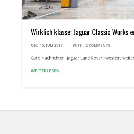
Wirklich klasse: Jaguar Classic Works e
2017-
ON:
15. JULI 2017
WITH:
2 COMMENTS
07-
Gute Nachrichten: Jaguar Land Rover investiert weite
15
WEITERLESEN…