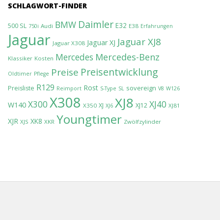
SCHLAGWORT-FINDER
Daimler
BMW
E32
500 SL
Audi
E38
750i
Erfahrungen
Jaguar
Jaguar XJ8
Jaguar XJ
Jaguar X308
Mercedes-Benz
Mercedes
Klassiker
Kosten
Preisentwicklung
Preise
Oldtimer
Pflege
R129
Rost
sovereign
Preisliste
Reimport
S-Type
SL
V8
W126
X308
XJ8
XJ40
X300
W140
XJ
XJ12
X350
XJ81
XJ6
Youngtimer
XJR
XK8
XJS
XKR
Zwölfzylinder