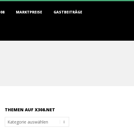
308
MARKTPREISE
GASTBEITRÄGE
THEMEN AUF X308.NET
Themen
auf
x308.net