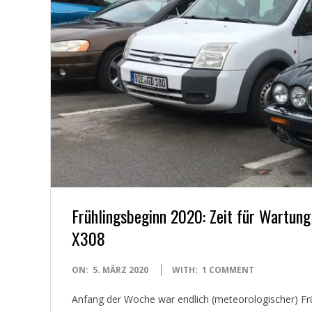
E
T
Frühlingsbeginn 2020: Zeit für Wartun
X308
2020-
ON:
5. MÄRZ 2020
WITH:
1 COMMENT
03-
Anfang der Woche war endlich (meteorologischer) Früh
05