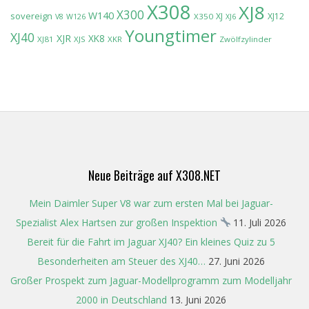
X308
XJ8
X300
W140
sovereign
XJ
XJ12
X350
V8
W126
XJ6
Youngtimer
XJ40
XJR
XK8
XJ81
XJS
XKR
Zwölfzylinder
Neue Beiträge auf X308.NET
Mein Daimler Super V8 war zum ersten Mal bei Jaguar-
Spezialist Alex Hartsen zur großen Inspektion
11. Juli 2026
Bereit für die Fahrt im Jaguar XJ40? Ein kleines Quiz zu 5
Besonderheiten am Steuer des XJ40…
27. Juni 2026
Großer Prospekt zum Jaguar-Modellprogramm zum Modelljahr
2000 in Deutschland
13. Juni 2026