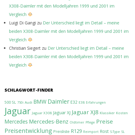
X308-Daimler mit den Modelljahren 1999 und 2001 im
Vergleich
Luigi Di Gangi
zu
Der Unterschied liegt im Detail – meine
beiden X308-Daimler mit den Modelljahren 1999 und 2001 im
Vergleich
Christian Siegert
zu
Der Unterschied liegt im Detail – meine
beiden X308-Daimler mit den Modelljahren 1999 und 2001 im
Vergleich
SCHLAGWORT-FINDER
Daimler
BMW
E32
500 SL
Audi
E38
750i
Erfahrungen
Jaguar
Jaguar XJ8
Jaguar XJ
Jaguar X308
Klassiker
Kosten
Preise
Mercedes-Benz
Mercedes
Oldtimer
Pflege
Preisentwicklung
R129
Rost
Preisliste
Reimport
S-Type
SL