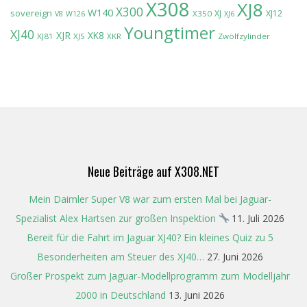
X308
XJ8
X300
W140
sovereign
XJ
XJ12
X350
V8
W126
XJ6
Youngtimer
XJ40
XJR
XK8
XJ81
XJS
XKR
Zwölfzylinder
Neue Beiträge auf X308.NET
Mein Daimler Super V8 war zum ersten Mal bei Jaguar-
Spezialist Alex Hartsen zur großen Inspektion
11. Juli 2026
Bereit für die Fahrt im Jaguar XJ40? Ein kleines Quiz zu 5
Besonderheiten am Steuer des XJ40…
27. Juni 2026
Großer Prospekt zum Jaguar-Modellprogramm zum Modelljahr
2000 in Deutschland
13. Juni 2026