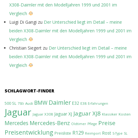
X308-Daimler mit den Modelljahren 1999 und 2001 im
Vergleich
Luigi Di Gangi
zu
Der Unterschied liegt im Detail – meine
beiden X308-Daimler mit den Modelljahren 1999 und 2001 im
Vergleich
Christian Siegert
zu
Der Unterschied liegt im Detail – meine
beiden X308-Daimler mit den Modelljahren 1999 und 2001 im
Vergleich
SCHLAGWORT-FINDER
Daimler
BMW
E32
500 SL
Audi
E38
750i
Erfahrungen
Jaguar
Jaguar XJ8
Jaguar XJ
Jaguar X308
Klassiker
Kosten
Preise
Mercedes-Benz
Mercedes
Oldtimer
Pflege
Preisentwicklung
R129
Rost
Preisliste
Reimport
S-Type
SL