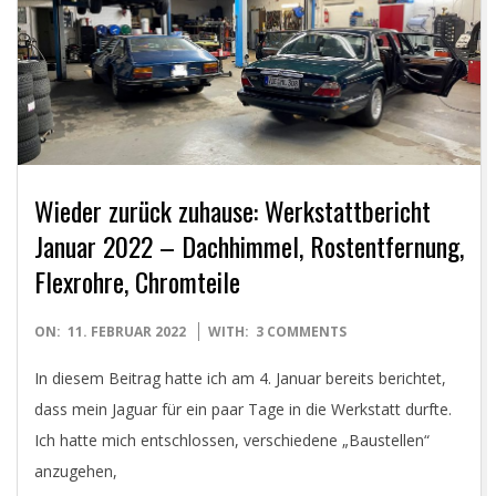
E
T
Wieder zurück zuhause: Werkstattbericht
Januar 2022 – Dachhimmel, Rostentfernung,
Flexrohre, Chromteile
2022-
ON:
11. FEBRUAR 2022
WITH:
3 COMMENTS
02-
In diesem Beitrag hatte ich am 4. Januar bereits berichtet,
11
dass mein Jaguar für ein paar Tage in die Werkstatt durfte.
Ich hatte mich entschlossen, verschiedene „Baustellen“
anzugehen,