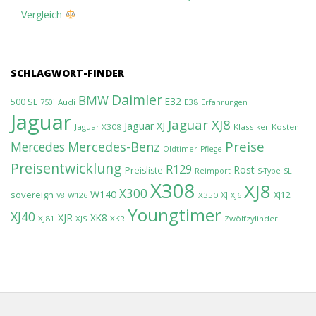
Vergleich
SCHLAGWORT-FINDER
Daimler
BMW
E32
500 SL
Audi
E38
750i
Erfahrungen
Jaguar
Jaguar XJ8
Jaguar XJ
Jaguar X308
Klassiker
Kosten
Preise
Mercedes-Benz
Mercedes
Oldtimer
Pflege
Preisentwicklung
R129
Rost
Preisliste
Reimport
S-Type
SL
X308
XJ8
X300
W140
sovereign
XJ
XJ12
X350
V8
W126
XJ6
Youngtimer
XJ40
XJR
XK8
XJ81
XJS
XKR
Zwölfzylinder