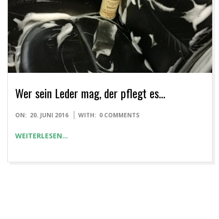
E
T
Wer sein Leder mag, der pflegt es…
2016-
ON:
20. JUNI 2016
WITH:
0 COMMENTS
06-
WEITERLESEN…
20