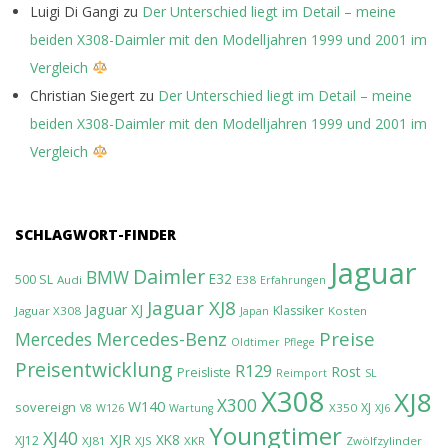
Luigi Di Gangi
zu
Der Unterschied liegt im Detail – meine
beiden X308-Daimler mit den Modelljahren 1999 und 2001 im
Vergleich
Christian Siegert
zu
Der Unterschied liegt im Detail – meine
beiden X308-Daimler mit den Modelljahren 1999 und 2001 im
Vergleich
SCHLAGWORT-FINDER
Jaguar
Daimler
BMW
E32
500 SL
Audi
E38
Erfahrungen
Jaguar XJ8
Jaguar XJ
Klassiker
Jaguar X308
Kosten
Japan
Preise
Mercedes-Benz
Mercedes
Oldtimer
Pflege
Preisentwicklung
R129
Rost
Preisliste
Reimport
SL
X308
XJ8
X300
W140
sovereign
XJ
X350
V8
W126
Wartung
XJ6
Youngtimer
XJ40
XJR
XK8
XJ12
XJ81
XJS
XKR
Zwölfzylinder