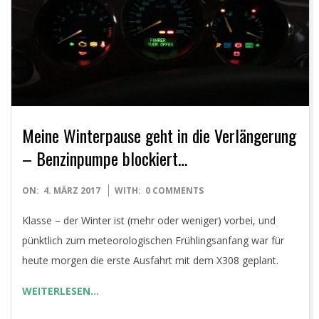
E
T
Meine Winterpause geht in die Verlängerung
– Benzinpumpe blockiert…
2017-
ON:
4. MÄRZ 2017
WITH:
0 COMMENTS
03-
Klasse – der Winter ist (mehr oder weniger) vorbei, und
04
pünktlich zum meteorologischen Frühlingsanfang war für
heute morgen die erste Ausfahrt mit dem X308 geplant.
WEITERLESEN…