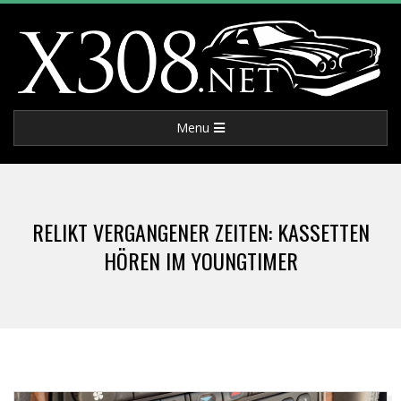
Skip
to
content
X
Primary
Menu
3
Navigation
Menu
0
RELIKT VERGANGENER ZEITEN: KASSETTEN
8
HÖREN IM YOUNGTIMER
.
N