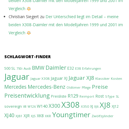
beiden X308-Daimler mit den Modelljahren 1999 und 2001 im
Vergleich
Christian Siegert
zu
Der Unterschied liegt im Detail – meine
beiden X308-Daimler mit den Modelljahren 1999 und 2001 im
Vergleich
SCHLAGWORT-FINDER
Daimler
BMW
E32
500 SL
Audi
E38
750i
Erfahrungen
Jaguar
Jaguar XJ8
Jaguar XJ
Jaguar X308
Klassiker
Kosten
Preise
Mercedes-Benz
Mercedes
Oldtimer
Pflege
Preisentwicklung
R129
Rost
Preisliste
Reimport
S-Type
SL
X308
XJ8
X300
W140
sovereign
XJ
XJ12
X350
V8
W126
XJ6
Youngtimer
XJ40
XJR
XK8
XJ81
XJS
XKR
Zwölfzylinder