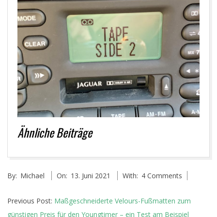
Ähnliche Beiträge
2021-
By:
Michael
On:
13. Juni 2021
With:
4 Comments
06-
13
Previous Post:
Maßgeschneiderte Velours-Fußmatten zum
günstigen Preis für den Youngtimer – ein Test am Beispiel