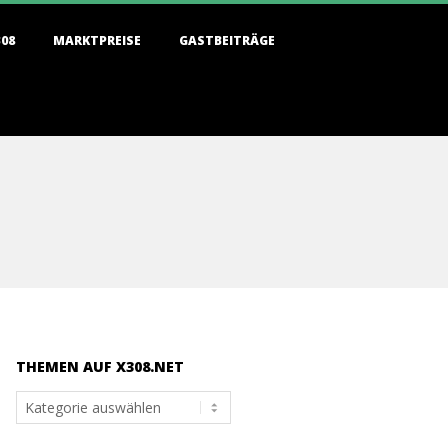
308
MARKTPREISE
GASTBEITRÄGE
THEMEN AUF X308.NET
Themen
auf
x308.net