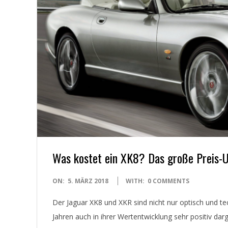
E
T
Was kostet ein XK8? Das große Preis-U
2018-
ON:
5. MÄRZ 2018
WITH:
0 COMMENTS
03-
Der Jaguar XK8 und XKR sind nicht nur optisch und te
05
Jahren auch in ihrer Wertentwicklung sehr positiv darge