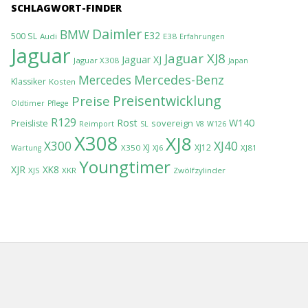
SCHLAGWORT-FINDER
Daimler
BMW
E32
500 SL
Audi
E38
Erfahrungen
Jaguar
Jaguar XJ8
Jaguar XJ
Jaguar X308
Japan
Mercedes-Benz
Mercedes
Klassiker
Kosten
Preisentwicklung
Preise
Oldtimer
Pflege
R129
Rost
W140
sovereign
Preisliste
Reimport
SL
V8
W126
X308
XJ8
XJ40
X300
XJ
XJ12
X350
XJ81
Wartung
XJ6
Youngtimer
XJR
XK8
XJS
XKR
Zwölfzylinder