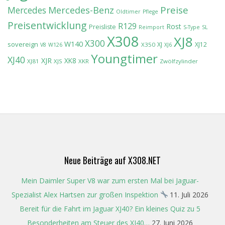
Preise
Mercedes-Benz
Mercedes
Oldtimer
Pflege
Preisentwicklung
R129
Rost
Preisliste
Reimport
S-Type
SL
X308
XJ8
X300
W140
sovereign
XJ
XJ12
X350
V8
W126
XJ6
Youngtimer
XJ40
XJR
XK8
XJ81
XJS
XKR
Zwölfzylinder
Neue Beiträge auf X308.NET
Mein Daimler Super V8 war zum ersten Mal bei Jaguar-
Spezialist Alex Hartsen zur großen Inspektion
11. Juli 2026
Bereit für die Fahrt im Jaguar XJ40? Ein kleines Quiz zu 5
Besonderheiten am Steuer des XJ40…
27. Juni 2026