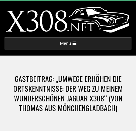
Skip
to
content
X
Primary
Menu
3
Navigation
Menu
0
GASTBEITRAG: „UMWEGE ERHÖHEN DIE
8
ORTSKENNTNISSE: DER WEG ZU MEINEM
WUNDERSCHÖNEN JAGUAR X308“ (VON
.
THOMAS AUS MÖNCHENGLADBACH)
N