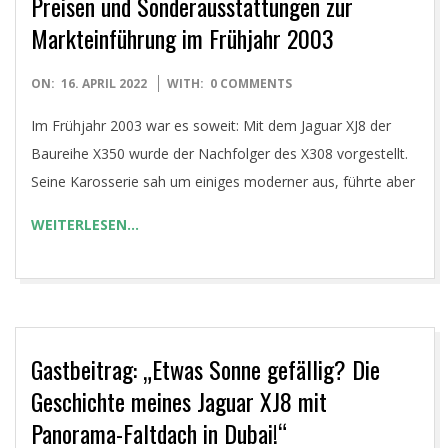
Preisen und Sonderausstattungen zur
Markteinführung im Frühjahr 2003
2022-
ON:
16. APRIL 2022
WITH:
0 COMMENTS
04-
Im Frühjahr 2003 war es soweit: Mit dem Jaguar XJ8 der
16
Baureihe X350 wurde der Nachfolger des X308 vorgestellt.
Seine Karosserie sah um einiges moderner aus, führte aber
WEITERLESEN…
Gastbeitrag: „Etwas Sonne gefällig? Die
Geschichte meines Jaguar XJ8 mit
Panorama-Faltdach in Dubai!“