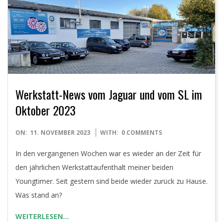
E
T
Werkstatt-News vom Jaguar und vom SL im
Oktober 2023
2023-
ON:
11. NOVEMBER 2023
WITH:
0 COMMENTS
11-
In den vergangenen Wochen war es wieder an der Zeit für
11
den jährlichen Werkstattaufenthalt meiner beiden
Youngtimer. Seit gestern sind beide wieder zurück zu Hause.
Was stand an?
WEITERLESEN…