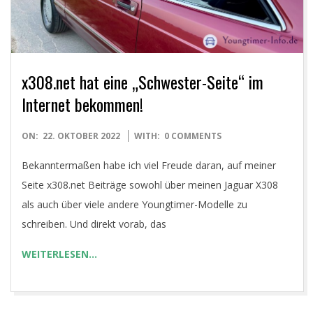
x308.net hat eine „Schwester-Seite“ im
Internet bekommen!
2022-
ON:
22. OKTOBER 2022
WITH:
0 COMMENTS
10-
Bekanntermaßen habe ich viel Freude daran, auf meiner
22
Seite x308.net Beiträge sowohl über meinen Jaguar X308
als auch über viele andere Youngtimer-Modelle zu
schreiben. Und direkt vorab, das
WEITERLESEN…