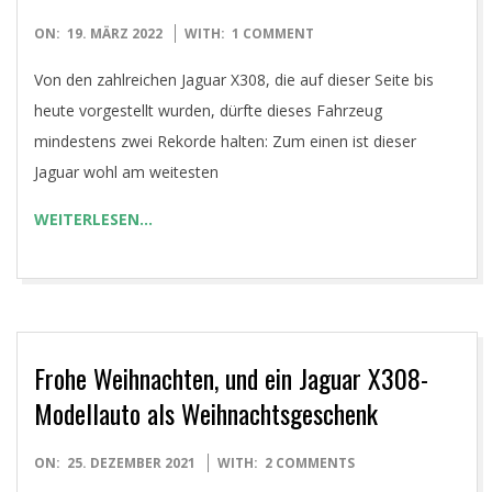
2022-
ON:
19. MÄRZ 2022
WITH:
1 COMMENT
03-
Von den zahlreichen Jaguar X308, die auf dieser Seite bis
19
heute vorgestellt wurden, dürfte dieses Fahrzeug
mindestens zwei Rekorde halten: Zum einen ist dieser
Jaguar wohl am weitesten
WEITERLESEN…
Frohe Weihnachten, und ein Jaguar X308-
Modellauto als Weihnachtsgeschenk
2021-
ON:
25. DEZEMBER 2021
WITH:
2 COMMENTS
12-