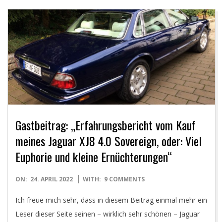
Gastbeitrag: „Erfahrungsbericht vom Kauf
meines Jaguar XJ8 4.0 Sovereign, oder: Viel
Euphorie und kleine Ernüchterungen“
2022-
ON:
24. APRIL 2022
WITH:
9 COMMENTS
04-
Ich freue mich sehr, dass in diesem Beitrag einmal mehr ein
24
Leser dieser Seite seinen – wirklich sehr schönen – Jaguar