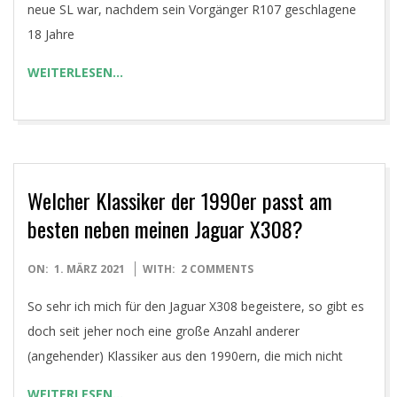
neue SL war, nachdem sein Vorgänger R107 geschlagene
18 Jahre
WEITERLESEN…
Welcher Klassiker der 1990er passt am
besten neben meinen Jaguar X308?
2021-
ON:
1. MÄRZ 2021
WITH:
2 COMMENTS
03-
So sehr ich mich für den Jaguar X308 begeistere, so gibt es
01
doch seit jeher noch eine große Anzahl anderer
(angehender) Klassiker aus den 1990ern, die mich nicht
WEITERLESEN…