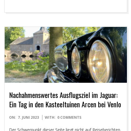
Nachahmenswertes Ausflugsziel im Jaguar:
Ein Tag in den Kasteeltuinen Arcen bei Venlo
2023-
ON:
7. JUNI 2023
WITH:
0 COMMENTS
06-
Der Schwerpunkt dieser Seite liegt nicht auf Reiseberichten.