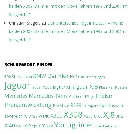
beiden X308-Daimler mit den Modelljahren 1999 und 2001 im
Vergleich ⚖️
Christian Siegert
zu
Der Unterschied liegt im Detail – meine
beiden X308-Daimler mit den Modelljahren 1999 und 2001 im
Vergleich ⚖️
SCHLAGWORT-FINDER
Daimler
BMW
E32
500 SL
Audi
E38
750i
Erfahrungen
Jaguar
Jaguar XJ8
Jaguar XJ
Jaguar X308
Klassiker
Kosten
Preise
Mercedes-Benz
Mercedes
Oldtimer
Pflege
Preisentwicklung
R129
Rost
Preisliste
Reimport
S-Type
SL
X308
XJ8
X300
W140
sovereign
XJ
XJ12
X350
V8
W126
XJ6
Youngtimer
XJ40
XJR
XK8
XJ81
XJS
XKR
Zwölfzylinder