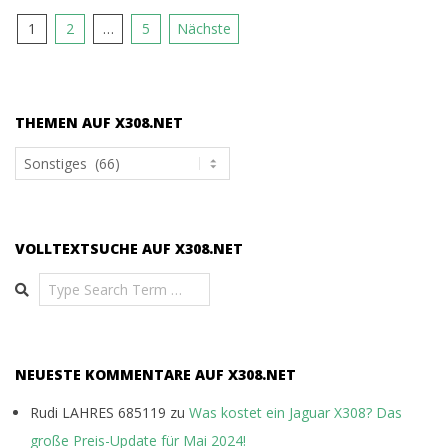
Seitennummerierung
1
2
…
5
Nächste
der
Beiträge
THEMEN AUF X308.NET
Themen
auf
x308.net
VOLLTEXTSUCHE AUF X308.NET
Search
NEUESTE KOMMENTARE AUF X308.NET
Rudi LAHRES 685119
zu
Was kostet ein Jaguar X308? Das
große Preis-Update für Mai 2024!