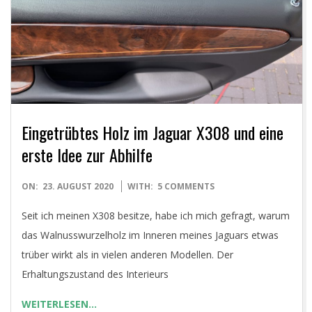
E
T
Eingetrübtes Holz im Jaguar X308 und eine
erste Idee zur Abhilfe
2020-
ON:
23. AUGUST 2020
WITH:
5 COMMENTS
08-
Seit ich meinen X308 besitze, habe ich mich gefragt, warum
23
das Walnusswurzelholz im Inneren meines Jaguars etwas
trüber wirkt als in vielen anderen Modellen. Der
Erhaltungszustand des Interieurs
WEITERLESEN…