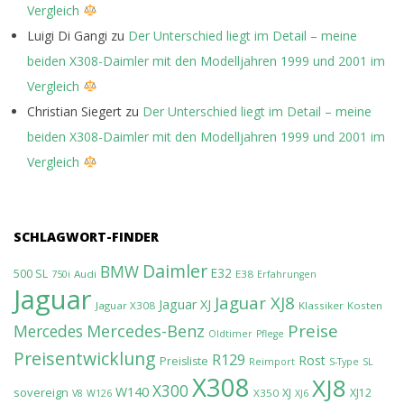
Vergleich
Luigi Di Gangi
zu
Der Unterschied liegt im Detail – meine
beiden X308-Daimler mit den Modelljahren 1999 und 2001 im
Vergleich
Christian Siegert
zu
Der Unterschied liegt im Detail – meine
beiden X308-Daimler mit den Modelljahren 1999 und 2001 im
Vergleich
SCHLAGWORT-FINDER
Daimler
BMW
E32
500 SL
Audi
E38
750i
Erfahrungen
Jaguar
Jaguar XJ8
Jaguar XJ
Jaguar X308
Klassiker
Kosten
Preise
Mercedes-Benz
Mercedes
Oldtimer
Pflege
Preisentwicklung
R129
Rost
Preisliste
Reimport
S-Type
SL
X308
XJ8
X300
W140
sovereign
XJ
XJ12
X350
V8
W126
XJ6