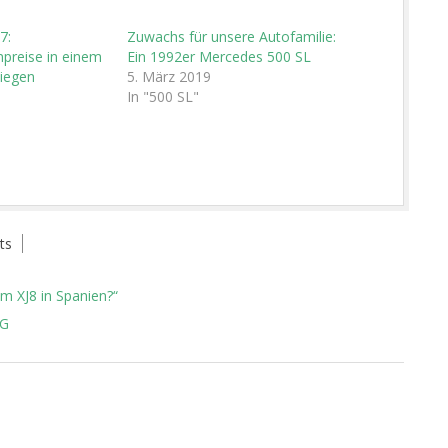
7:
Zuwachs für unsere Autofamilie:
preise in einem
Ein 1992er Mercedes 500 SL
iegen
5. März 2019
In "500 SL"
ts
m XJ8 in Spanien?“
MG