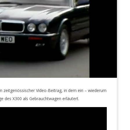
 Ein zeitgenössischer Video-Beitrag, in dem ein – wiederum
ge des X300 als Gebrauchtwagen erläutert.