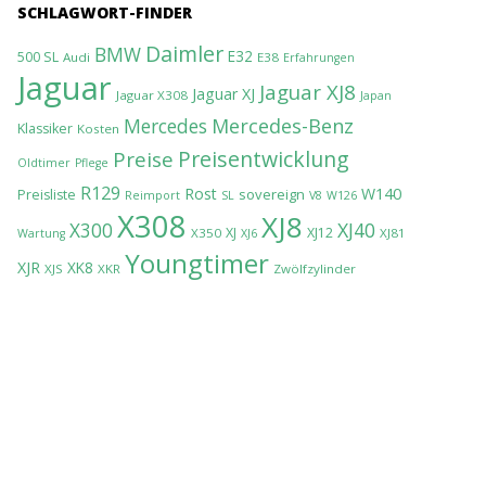
SCHLAGWORT-FINDER
Daimler
BMW
E32
500 SL
Audi
E38
Erfahrungen
Jaguar
Jaguar XJ8
Jaguar XJ
Jaguar X308
Japan
Mercedes-Benz
Mercedes
Klassiker
Kosten
Preisentwicklung
Preise
Oldtimer
Pflege
R129
Rost
W140
sovereign
Preisliste
Reimport
SL
V8
W126
X308
XJ8
XJ40
X300
XJ
XJ12
X350
XJ81
Wartung
XJ6
Youngtimer
XJR
XK8
XJS
XKR
Zwölfzylinder