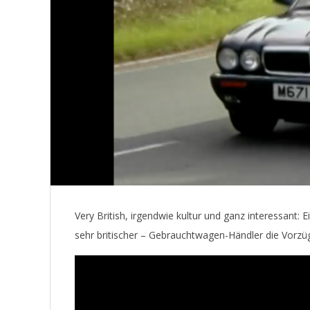
E
T
Very British, irgendwie kultur und ganz interessant:
sehr britischer – Gebrauchtwagen-Händler die Vorzü