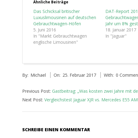
Ähnliche Beiträge
Das Schicksal britischer
DAT-Report 201
Luxuslimousinen auf deutschen
Gebrauchtwagen
Gebrauchtwagen-Höfen
Jahr um 8% gest
5. Juni 2016
18. Januar 2017
In "Markt Gebrauchtwagen
In "Jaguar"
englische Limousinen"
2017-
By:
Michael
On:
25. Februar 2017
With:
0 Commen
02-
25
Previous Post:
Gastbeitrag: „Was kosten zwei Jahre mit de
Next Post:
Vergleichstest Jaguar XJR vs. Mercedes E55 A
SCHREIBE EINEN KOMMENTAR