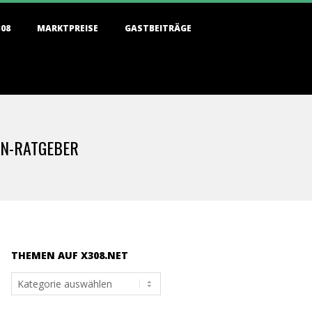
308
MARKTPREISE
GASTBEITRÄGE
EN-RATGEBER
THEMEN AUF X308.NET
Themen
auf
x308.net