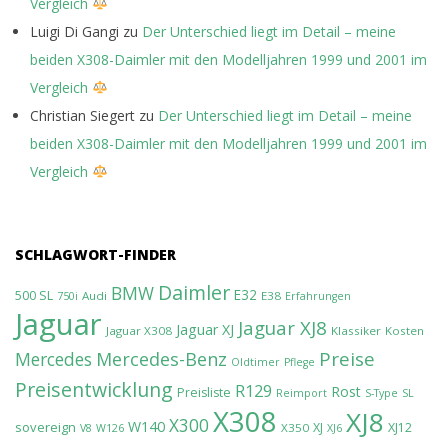
Vergleich
Luigi Di Gangi
zu
Der Unterschied liegt im Detail – meine
beiden X308-Daimler mit den Modelljahren 1999 und 2001 im
Vergleich
Christian Siegert
zu
Der Unterschied liegt im Detail – meine
beiden X308-Daimler mit den Modelljahren 1999 und 2001 im
Vergleich
SCHLAGWORT-FINDER
Daimler
BMW
E32
500 SL
Audi
E38
750i
Erfahrungen
Jaguar
Jaguar XJ8
Jaguar XJ
Jaguar X308
Klassiker
Kosten
Preise
Mercedes-Benz
Mercedes
Oldtimer
Pflege
Preisentwicklung
R129
Rost
Preisliste
Reimport
S-Type
SL
X308
XJ8
X300
W140
sovereign
XJ
XJ12
X350
V8
W126
XJ6