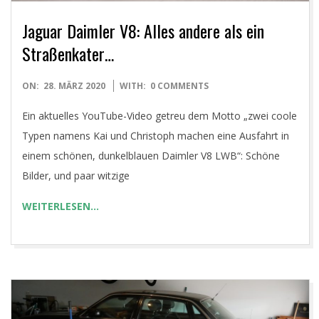
Jaguar Daimler V8: Alles andere als ein
Straßenkater…
2020-
ON:
28. MÄRZ 2020
WITH:
0 COMMENTS
03-
Ein aktuelles YouTube-Video getreu dem Motto „zwei coole
28
Typen namens Kai und Christoph machen eine Ausfahrt in
einem schönen, dunkelblauen Daimler V8 LWB“: Schöne
Bilder, und paar witzige
WEITERLESEN…