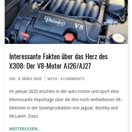
E
T
Interessante Fakten über das Herz des
X308: Der V8-Motor AJ26/AJ27
2025-
ON:
8. MÄRZ 2025
WITH:
4 COMMENTS
03-
Im Januar 2025 erschien in der auto motor und sport eine
08
interessante Reportage über die drei noch verbliebenen V8-
Motoren in der Serienproduktion von Jaguar, Bentley und
McLaren. Dazu
WEITERLESEN…