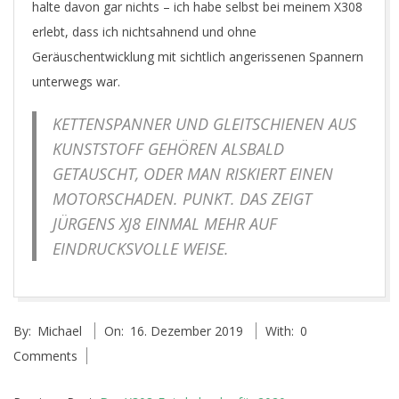
halte davon gar nichts – ich habe selbst bei meinem X308
erlebt, dass ich nichtsahnend und ohne
Geräuschentwicklung mit sichtlich angerissenen Spannern
unterwegs war.
KETTENSPANNER UND GLEITSCHIENEN AUS
KUNSTSTOFF GEHÖREN ALSBALD
GETAUSCHT, ODER MAN RISKIERT EINEN
MOTORSCHADEN. PUNKT. DAS ZEIGT
JÜRGENS XJ8 EINMAL MEHR AUF
EINDRUCKSVOLLE WEISE.
2019-
By:
Michael
On:
16. Dezember 2019
With:
0
12-
Comments
16