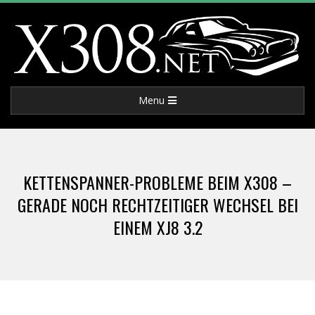
Skip
to
content
X
Primary
Menu
3
Navigation
Menu
0
KETTENSPANNER-PROBLEME BEIM X308 –
8
GERADE NOCH RECHTZEITIGER WECHSEL BEI
EINEM XJ8 3.2
.
N