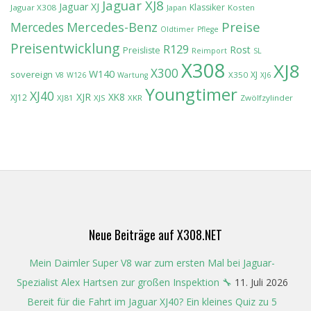
Jaguar XJ8
Jaguar XJ
Klassiker
Jaguar X308
Kosten
Japan
Preise
Mercedes-Benz
Mercedes
Oldtimer
Pflege
Preisentwicklung
R129
Rost
Preisliste
Reimport
SL
X308
XJ8
X300
W140
sovereign
XJ
X350
V8
W126
Wartung
XJ6
Youngtimer
XJ40
XJR
XK8
XJ12
XJ81
XJS
XKR
Zwölfzylinder
Neue Beiträge auf X308.NET
Mein Daimler Super V8 war zum ersten Mal bei Jaguar-
Spezialist Alex Hartsen zur großen Inspektion 🔧
11. Juli 2026
Bereit für die Fahrt im Jaguar XJ40? Ein kleines Quiz zu 5