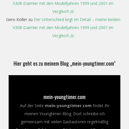
X308-Daimler mit den Modelljahren 1999 und 2001 im
Vergleich ⚖️
Gero Koller
zu
Der Unterschied liegt im Detail – meine beiden
X308-Daimler mit den Modelljahren 1999 und 2001 im
Vergleich ⚖️
Hier geht es zu meinem Blog „mein-youngtimer.com“
mein-youngtimer.com
Auf der Seite
mein-youngtimer.com
findet Ihr
meinen Youngtimer-Blog. Dort schreibe ich
gemeinsam mit vielen Gastautoren regelmäßig