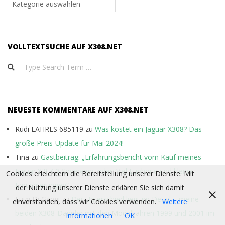
auf
x308.net
VOLLTEXTSUCHE AUF X308.NET
Search
NEUESTE KOMMENTARE AUF X308.NET
Rudi LAHRES 685119
zu
Was kostet ein Jaguar X308? Das
große Preis-Update für Mai 2024!
Tina
zu
Gastbeitrag: „Erfahrungsbericht vom Kauf meines
Jaguar XJ8 4.0 Sovereign, oder: Viel Euphorie und kleine
Cookies erleichtern die Bereitstellung unserer Dienste. Mit
Ernüchterungen“
der Nutzung unserer Dienste erklären Sie sich damit
Luigi Di Gangi
zu
Der Unterschied liegt im Detail – meine
einverstanden, dass wir Cookies verwenden.
Weitere
beiden X308-Daimler mit den Modelljahren 1999 und 2001 im
Informationen
OK