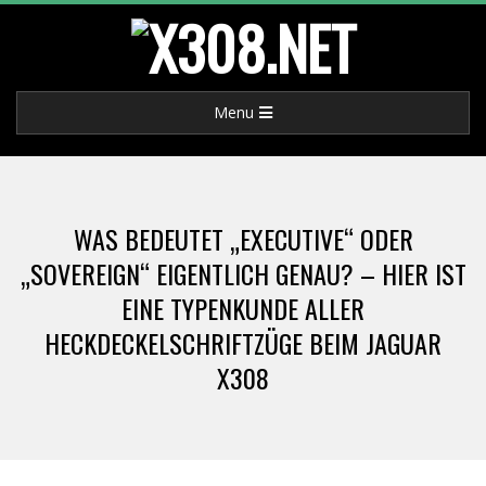
Skip
to
X
content
Primary
Menu
3
Navigation
Menu
0
WAS BEDEUTET „EXECUTIVE“ ODER
8
„SOVEREIGN“ EIGENTLICH GENAU? – HIER IST
EINE TYPENKUNDE ALLER
.
HECKDECKELSCHRIFTZÜGE BEIM JAGUAR
N
X308
E