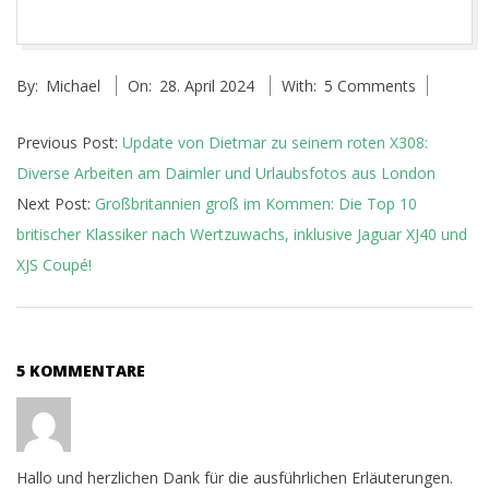
2024-
By:
Michael
On:
28. April 2024
With:
5 Comments
04-
28
Previous Post:
Update von Dietmar zu seinem roten X308:
Diverse Arbeiten am Daimler und Urlaubsfotos aus London
Next Post:
Großbritannien groß im Kommen: Die Top 10
britischer Klassiker nach Wertzuwachs, inklusive Jaguar XJ40 und
XJS Coupé!
5 KOMMENTARE
Hallo und herzlichen Dank für die ausführlichen Erläuterungen.