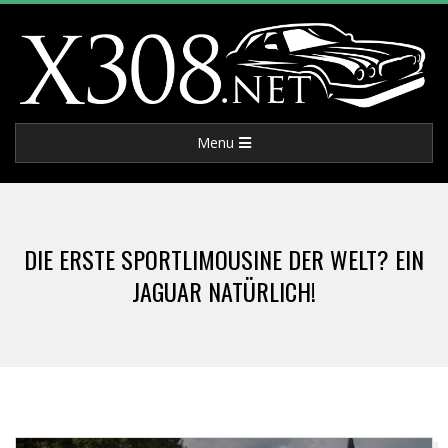
Skip
to
content
X
Primary
Menu
3
Navigation
Menu
0
DIE ERSTE SPORTLIMOUSINE DER WELT? EIN
8
JAGUAR NATÜRLICH!
.
N