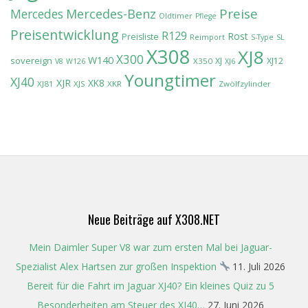
Preise
Mercedes-Benz
Mercedes
Oldtimer
Pflege
Preisentwicklung
R129
Rost
Preisliste
Reimport
S-Type
SL
X308
XJ8
X300
W140
sovereign
XJ
XJ12
X350
V8
W126
XJ6
Youngtimer
XJ40
XJR
XK8
XJ81
XJS
XKR
Zwölfzylinder
Neue Beiträge auf X308.NET
Mein Daimler Super V8 war zum ersten Mal bei Jaguar-
Spezialist Alex Hartsen zur großen Inspektion
11. Juli 2026
Bereit für die Fahrt im Jaguar XJ40? Ein kleines Quiz zu 5
Besonderheiten am Steuer des XJ40…
27. Juni 2026