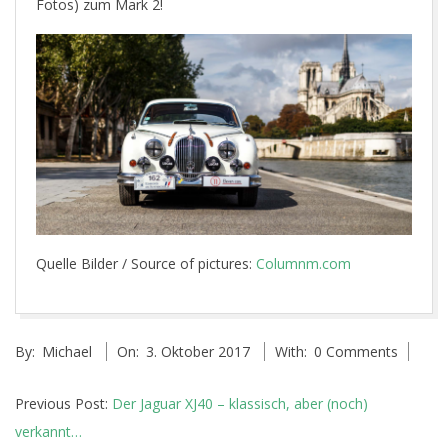
Fotos) zum Mark 2!
Quelle Bilder / Source of pictures:
Columnm.com
2017-
By:
Michael
On:
3. Oktober 2017
With:
0 Comments
10-
03
Previous Post:
Der Jaguar XJ40 – klassisch, aber (noch)
verkannt…