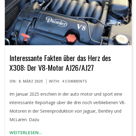
E
T
Interessante Fakten über das Herz des
X308: Der V8-Motor AJ26/AJ27
2025-
ON:
8. MÄRZ 2025
WITH:
4 COMMENTS
03-
Im Januar 2025 erschien in der auto motor und sport eine
08
interessante Reportage über die drei noch verbliebenen V8-
Motoren in der Serienproduktion von Jaguar, Bentley und
McLaren. Dazu
WEITERLESEN…