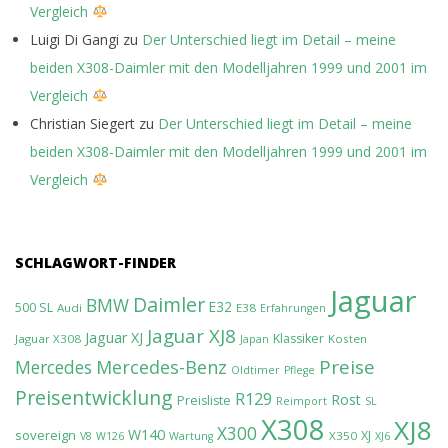
Vergleich
Luigi Di Gangi
zu
Der Unterschied liegt im Detail – meine
beiden X308-Daimler mit den Modelljahren 1999 und 2001 im
Vergleich
Christian Siegert
zu
Der Unterschied liegt im Detail – meine
beiden X308-Daimler mit den Modelljahren 1999 und 2001 im
Vergleich
SCHLAGWORT-FINDER
Jaguar
Daimler
BMW
E32
500 SL
Audi
E38
Erfahrungen
Jaguar XJ8
Jaguar XJ
Klassiker
Jaguar X308
Kosten
Japan
Preise
Mercedes-Benz
Mercedes
Oldtimer
Pflege
Preisentwicklung
R129
Rost
Preisliste
Reimport
SL
X308
XJ8
X300
W140
sovereign
XJ
X350
V8
W126
Wartung
XJ6