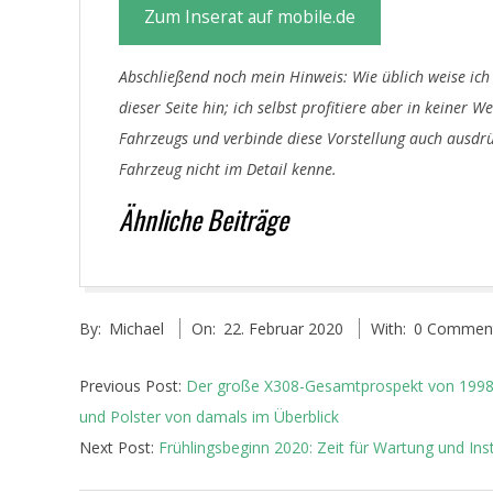
Zum Inserat auf mobile.de
Abschließend noch mein Hinweis: Wie üblich weise ich
dieser Seite hin; ich selbst profitiere aber in keiner
Fahrzeugs und verbinde diese Vorstellung auch ausdrü
Fahrzeug nicht im Detail kenne.
Ähnliche Beiträge
2020-
By:
Michael
On:
22. Februar 2020
With:
0 Commen
02-
22
Previous Post:
Der große X308-Gesamtprospekt von 1998 
und Polster von damals im Überblick
Next Post:
Frühlingsbeginn 2020: Zeit für Wartung und In