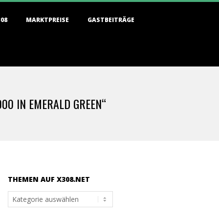
308
MARKTPREISE
GASTBEITRÄGE
000 IN EMERALD GREEN“
THEMEN AUF X308.NET
Themen
auf
x308.net