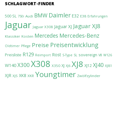
SCHLAGWORT-FINDER
Daimler
BMW
E32
500 SL
Audi
E38
750i
Erfahrungen
Jaguar
Jaguar XJ8
Jaguar XJ
Jaguar X308
Mercedes-Benz
Mercedes
Klassiker
Kosten
Preisentwicklung
Preise
Oldtimer
Pflege
R129
Rost
sovereign
Preisliste
Reimport
S-Type
SL
V8
W126
X308
XJ8
XJ40
X300
W140
XJ
XJ12
X350
XJ81
XJ6
Youngtimer
XJR
XK8
XJS
XKR
Zwölfzylinder