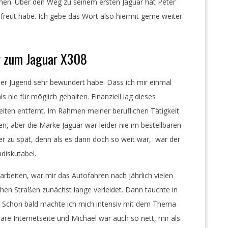
nen. Über den Weg zu seinem ersten Jaguar hat Peter
freut habe. Ich gebe das Wort also hiermit gerne weiter
g zum Jaguar X308
iner Jugend sehr bewundert habe. Dass ich mir einmal
 nie für möglich gehalten. Finanziell lag dieses
iten entfernt.
Im Rahmen meiner beruflichen Tätigkeit
, aber die Marke Jaguar war leider nie im bestellbaren
ider zu spät, denn als es dann doch so weit war, war der
ndiskutabel.
rbeiten, war mir das Autofahren nach jährlich vielen
hen Straßen zunächst lange verleidet. Dann tauchte in
.
Schon bald machte ich mich intensiv mit dem Thema
bare Internetseite und Michael war auch so nett, mir als