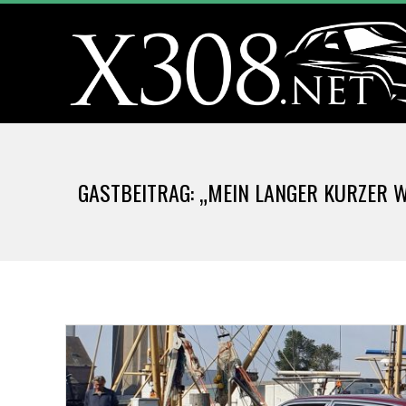
Skip
to
content
X
3
GASTBEITRAG: „MEIN LANGER KURZER 
0
8
.
N