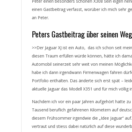
Peter einen besonders schönen X308 sein eigen nen
einen Gastbeitrag verfasst, worüber ich mich sehr ge
an Peter.
Peters Gastbeitrag über seinen We
>>
Der Jaguar XJ ist ein Auto, das ich schon seit me
diesen Traum erfüllen würde können, hätte ich damals
Automobil seinerzeit sehr weit von meinen Möglichke
habe ich dann irgendwann Firmenwagen fahren dürfen
Portfolio enthalten. Das änderte sich erst spät – le
aktuelle Jaguar das Modell X351 und für mich völlig i
Nachdem ich vor ein paar Jahren aufgehört hatte zu a
Tausend beruflich gefahrenen Kilometern auf deutsc
diesem Frühsommer irgendwie die „Idee Jaguar“ auf
vertraut und stiess dabei natürlich auf diese wunder