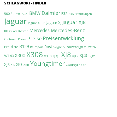
SCHLAGWORT-FINDER
Daimler
BMW
E32
500 SL
Audi
E38
750i
Erfahrungen
Jaguar
Jaguar XJ8
Jaguar XJ
Jaguar X308
Mercedes-Benz
Mercedes
Klassiker
Kosten
Preisentwicklung
Preise
Oldtimer
Pflege
R129
Rost
sovereign
Preisliste
Reimport
S-Type
SL
V8
W126
X308
XJ8
XJ40
X300
W140
XJ
XJ12
X350
XJ81
XJ6
Youngtimer
XJR
XK8
XJS
XKR
Zwölfzylinder