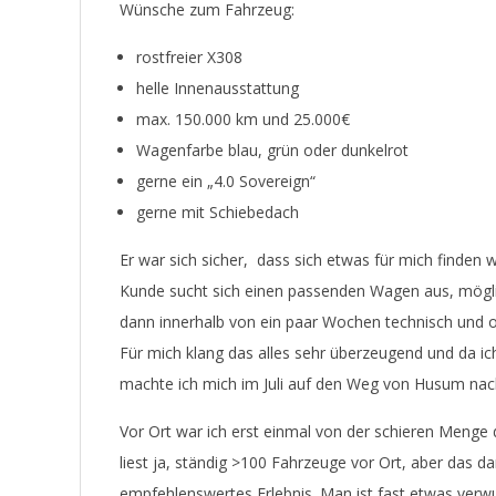
Wünsche zum Fahrzeug:
rostfreier X308
helle Innenausstattung
max. 150.000 km und 25.000€
Wagenfarbe blau, grün oder dunkelrot
gerne ein „4.0 Sovereign“
gerne mit Schiebedach
Er war sich sicher, dass sich etwas für mich finden w
Kunde sucht sich einen passenden Wagen aus, möglic
dann innerhalb von ein paar Wochen technisch und op
Für mich klang das alles sehr überzeugend und da i
machte ich mich im Juli auf den Weg von Husum na
Vor Ort war ich erst einmal von der schieren Menge
liest ja, ständig >100 Fahrzeuge vor Ort, aber das dan
empfehlenswertes Erlebnis. Man ist fast etwas verwu