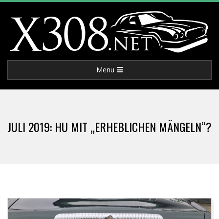
Skip
to
content
X
Primary
Menu
3
Navigation
Menu
0
JULI 2019: HU MIT „ERHEBLICHEN MÄNGELN“?
8
.
N