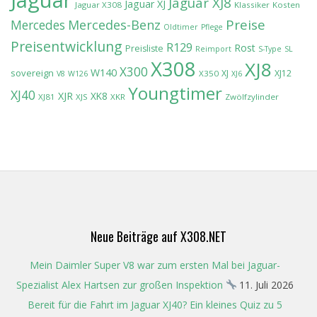
Jaguar
Jaguar XJ8
Jaguar XJ
Jaguar X308
Klassiker
Kosten
Preise
Mercedes-Benz
Mercedes
Oldtimer
Pflege
Preisentwicklung
R129
Rost
Preisliste
Reimport
S-Type
SL
X308
XJ8
X300
W140
sovereign
XJ
XJ12
X350
V8
W126
XJ6
Youngtimer
XJ40
XJR
XK8
XJ81
XJS
XKR
Zwölfzylinder
Neue Beiträge auf X308.NET
Mein Daimler Super V8 war zum ersten Mal bei Jaguar-
Spezialist Alex Hartsen zur großen Inspektion
11. Juli 2026
Bereit für die Fahrt im Jaguar XJ40? Ein kleines Quiz zu 5