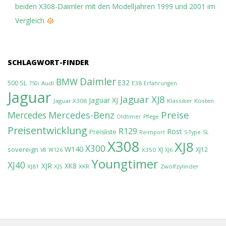
beiden X308-Daimler mit den Modelljahren 1999 und 2001 im
Vergleich
SCHLAGWORT-FINDER
Daimler
BMW
E32
500 SL
Audi
E38
750i
Erfahrungen
Jaguar
Jaguar XJ8
Jaguar XJ
Jaguar X308
Klassiker
Kosten
Preise
Mercedes-Benz
Mercedes
Oldtimer
Pflege
Preisentwicklung
R129
Rost
Preisliste
Reimport
S-Type
SL
X308
XJ8
X300
W140
sovereign
XJ
XJ12
X350
V8
W126
XJ6
Youngtimer
XJ40
XJR
XK8
XJ81
XJS
XKR
Zwölfzylinder