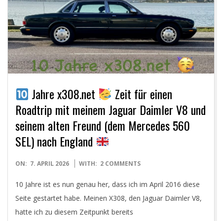
E
T
Jahre x308.net
Zeit für einen
Roadtrip mit meinem Jaguar Daimler V8 und
seinem alten Freund (dem Mercedes 560
SEL) nach England
2026-
ON:
7. APRIL 2026
WITH:
2 COMMENTS
04-
10 Jahre ist es nun genau her, dass ich im April 2016 diese
07
Seite gestartet habe. Meinen X308, den Jaguar Daimler V8,
hatte ich zu diesem Zeitpunkt bereits