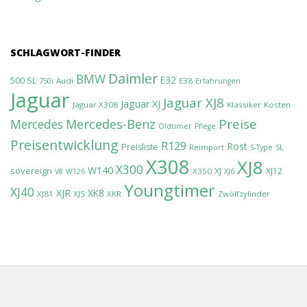
SCHLAGWORT-FINDER
Daimler
BMW
E32
500 SL
Audi
E38
750i
Erfahrungen
Jaguar
Jaguar XJ8
Jaguar XJ
Jaguar X308
Klassiker
Kosten
Preise
Mercedes-Benz
Mercedes
Oldtimer
Pflege
Preisentwicklung
R129
Rost
Preisliste
Reimport
S-Type
SL
X308
XJ8
X300
W140
sovereign
XJ
XJ12
X350
V8
W126
XJ6
Youngtimer
XJ40
XJR
XK8
XJ81
XJS
XKR
Zwölfzylinder