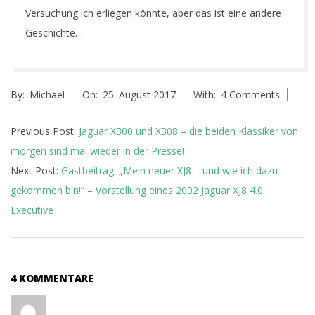
Versuchung ich erliegen könnte, aber das ist eine andere
Geschichte…
2017-
By:
Michael
On:
25. August 2017
With:
4 Comments
08-
25
Previous Post:
Jaguar X300 und X308 – die beiden Klassiker von
morgen sind mal wieder in der Presse!
Next Post:
Gastbeitrag: „Mein neuer XJ8 – und wie ich dazu
gekommen bin!“ – Vorstellung eines 2002 Jaguar XJ8 4.0
Executive
4 KOMMENTARE