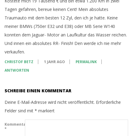
Kostete mich 19 Tausend € und bin etwa 1.200 Km in zwei
Tagen gefahren, bereue keinen Cent! Mein absolutes
Traumauto mit dem besten 12 Zyl, den ich je hatte. Keine
meiner BMWs (750er E32 und E38) oder MB Serie W140
konnten dem Jaguar- Motor an Laufkultur das Wasser reichen.
Und innen ein absolutes RR- Finish! Den werde ich nie mehr
verkaufen.
CHRISTOF BETZ
1 JAHR AGO
PERMALINK
ANTWORTEN
SCHREIBE EINEN KOMMENTAR
Deine E-Mail-Adresse wird nicht veröffentlicht.
Erforderliche
Felder sind mit
*
markiert
Kommentar
*