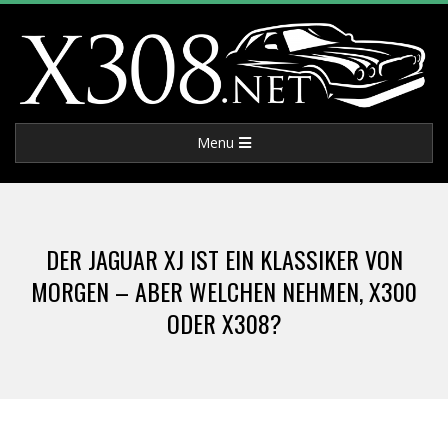
Skip
to
content
X
Primary
Menu
3
Navigation
Menu
0
DER JAGUAR XJ IST EIN KLASSIKER VON
8
MORGEN – ABER WELCHEN NEHMEN, X300
ODER X308?
.
N