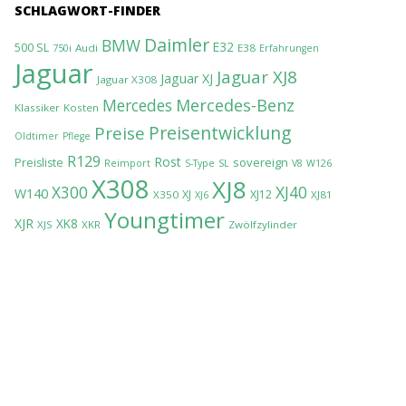
SCHLAGWORT-FINDER
Daimler
BMW
E32
500 SL
Audi
E38
750i
Erfahrungen
Jaguar
Jaguar XJ8
Jaguar XJ
Jaguar X308
Mercedes-Benz
Mercedes
Klassiker
Kosten
Preisentwicklung
Preise
Oldtimer
Pflege
R129
Rost
sovereign
Preisliste
Reimport
S-Type
SL
V8
W126
X308
XJ8
XJ40
X300
W140
XJ
XJ12
X350
XJ81
XJ6
Youngtimer
XJR
XK8
XJS
XKR
Zwölfzylinder