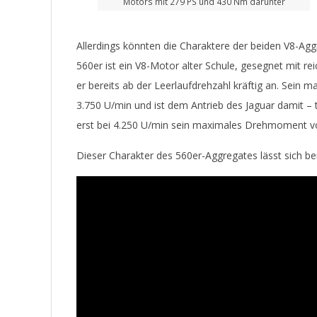
Motors mit 279 PS und 430 Nm darunter
Allerdings könnten die Charaktere der beiden V8-Aggr
560er ist ein V8-Motor alter Schule, gesegnet mit re
er bereits ab der Leerlaufdrehzahl kräftig an. Sei
3.750 U/min und ist dem Antrieb des Jaguar damit – t
erst bei 4.250 U/min sein maximales Drehmoment von
Dieser Charakter des 560er-Aggregates lässt sich be