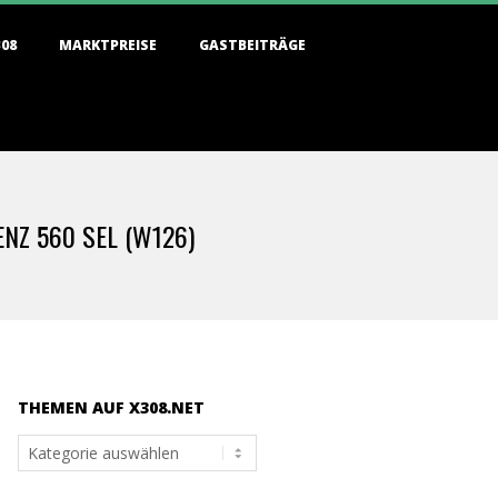
308
MARKTPREISE
GASTBEITRÄGE
NZ 560 SEL (W126)
THEMEN AUF X308.NET
Themen
auf
x308.net