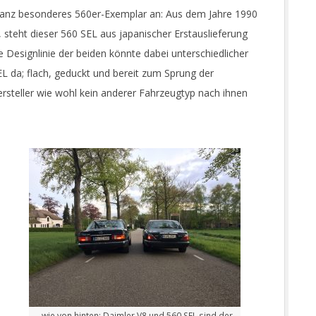
 ganz besonderes 560er-Exemplar an: Aus dem Jahre 1990
 steht dieser 560 SEL aus japanischer Erstauslieferung
 Designlinie der beiden könnte dabei unterschiedlicher
SEL da; flach, geduckt und bereit zum Sprung der
Hersteller wie wohl kein anderer Fahrzeugtyp nach ihnen
..wie von hinten: Daimler V8 und 560 SEL sind der