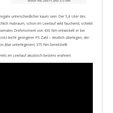
Motor mit 284 PS und 375 Nm
egate unterschiedlicher kaum sein: Der 5,6 Liter des
ichlich Hubraum, schon im Leerlauf wild fauchend, schiebt
n maximales Drehmoment von 430 Nm entwickelt er bei
rotz leicht geringerer PS-Zahl – deutlich überlegen, der
 (klar unterlegenen) 375 Nm bereitstellt.
reits im Leerlauf akustisch bestens erahnen: