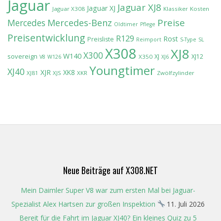
Jaguar
Jaguar XJ8
Jaguar XJ
Jaguar X308
Klassiker
Kosten
Preise
Mercedes-Benz
Mercedes
Oldtimer
Pflege
Preisentwicklung
R129
Rost
Preisliste
Reimport
S-Type
SL
X308
XJ8
X300
W140
sovereign
XJ
XJ12
X350
V8
W126
XJ6
Youngtimer
XJ40
XJR
XK8
XJ81
XJS
XKR
Zwölfzylinder
Neue Beiträge auf X308.NET
Mein Daimler Super V8 war zum ersten Mal bei Jaguar-
Spezialist Alex Hartsen zur großen Inspektion
11. Juli 2026
Bereit für die Fahrt im Jaguar XJ40? Ein kleines Quiz zu 5