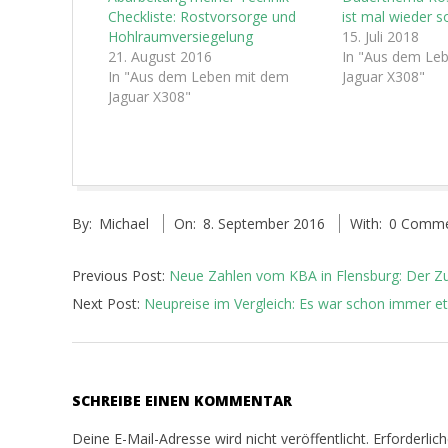
Checkliste: Rostvorsorge und
ist mal wieder s
Hohlraumversiegelung
15. Juli 2018
21. August 2016
In "Aus dem Le
In "Aus dem Leben mit dem
Jaguar X308"
Jaguar X308"
2016-
By:
Michael
On:
8. September 2016
With:
0 Comme
09-
08
Previous Post:
Neue Zahlen vom KBA in Flensburg: Der Z
Next Post:
Neupreise im Vergleich: Es war schon immer et
SCHREIBE EINEN KOMMENTAR
Deine E-Mail-Adresse wird nicht veröffentlicht.
Erforderlic