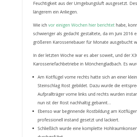
E
Feuchtigkeit aus der Umgebungsluft ausgesetzt. Des
längerem ein Anliegen.
T
Wie ich
vor einigen Wochen hier berichtet
habe, konnt
schwieriger als gedacht gestaltete, da im Juni 2016 
größeren Karosseriebauer für Monate ausgebucht w
In der letzten Woche war es aber soweit, und der X
Karosseriefachbetriebe in Mönchengladbach. Es wurd
Am Kotflügel vorne rechts hatte sich an einer klei
Steinschlag Rost gebildet. Dazu wurde die entsprech
Aufprallträger vorne links und rechts wurden insta
nun ist der Rost nachhaltig gebannt…
Ebenso war beginnende Rostbildung am Kotflügen 
professionell instand gesetzt und lackiert.
Schließlich wurde eine komplette Hohlraumkonse
durchgeführt.