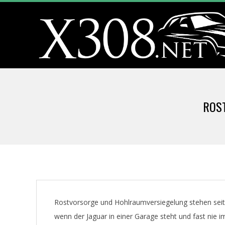
Skip
to
content
X
3
ROS
0
8
.
N
Rostvorsorge und Hohlraumversiegelung stehen seit
wenn der Jaguar in einer Garage steht und fast nie i