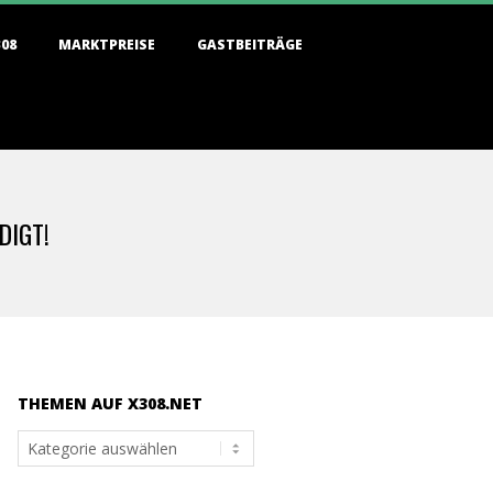
308
MARKTPREISE
GASTBEITRÄGE
IGT!
THEMEN AUF X308.NET
Themen
auf
x308.net