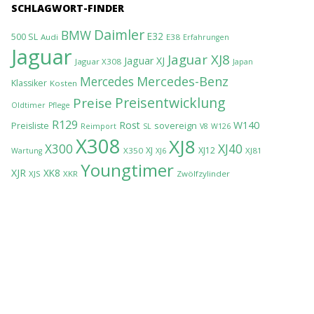
SCHLAGWORT-FINDER
Daimler
BMW
E32
500 SL
Audi
E38
Erfahrungen
Jaguar
Jaguar XJ8
Jaguar XJ
Jaguar X308
Japan
Mercedes-Benz
Mercedes
Klassiker
Kosten
Preisentwicklung
Preise
Oldtimer
Pflege
R129
Rost
W140
sovereign
Preisliste
Reimport
SL
V8
W126
X308
XJ8
XJ40
X300
XJ
XJ12
X350
XJ81
Wartung
XJ6
Youngtimer
XJR
XK8
XJS
XKR
Zwölfzylinder