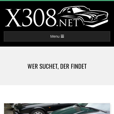
Skip
to
content
X
Primary
Menu
3
Navigation
Menu
0
WER SUCHET, DER FINDET
8
.
N