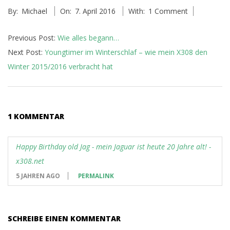
By:
Michael
On:
7. April 2016
With:
1 Comment
04-
07
Previous Post:
Wie alles begann…
Next Post:
Youngtimer im Winterschlaf – wie mein X308 den
Winter 2015/2016 verbracht hat
1 KOMMENTAR
Happy Birthday old Jag - mein Jaguar ist heute 20 Jahre alt! -
x308.net
5 JAHREN AGO
PERMALINK
SCHREIBE EINEN KOMMENTAR