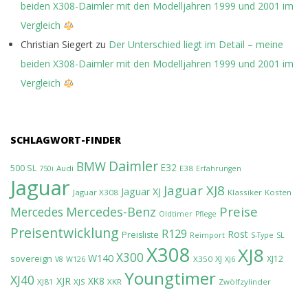
beiden X308-Daimler mit den Modelljahren 1999 und 2001 im
Vergleich
Christian Siegert
zu
Der Unterschied liegt im Detail – meine
beiden X308-Daimler mit den Modelljahren 1999 und 2001 im
Vergleich
SCHLAGWORT-FINDER
Daimler
BMW
E32
500 SL
Audi
E38
750i
Erfahrungen
Jaguar
Jaguar XJ8
Jaguar XJ
Jaguar X308
Klassiker
Kosten
Preise
Mercedes-Benz
Mercedes
Oldtimer
Pflege
Preisentwicklung
R129
Rost
Preisliste
Reimport
S-Type
SL
X308
XJ8
X300
W140
sovereign
XJ
XJ12
X350
V8
W126
XJ6
Youngtimer
XJ40
XJR
XK8
XJ81
XJS
XKR
Zwölfzylinder